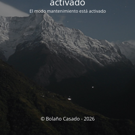
activado
El modo mantenimiento está activado
© Bolaño Casado - 2026