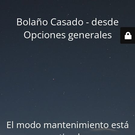
Bolaño Casado - desde
Opciones generales
El modo mantenimiento está