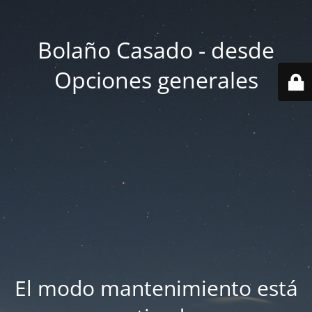
Bolaño Casado - desde
Opciones generales
El modo mantenimiento está