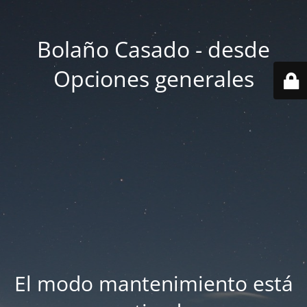
Bolaño Casado - desde
Opciones generales
El modo mantenimiento está